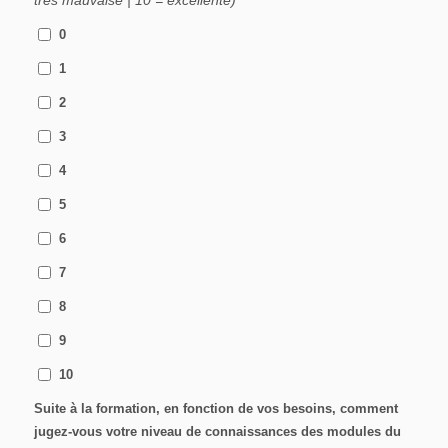
très mauvaise | 10 = excellente)
0
1
2
3
4
5
6
7
8
9
10
Suite à la formation, en fonction de vos besoins, comment
jugez-vous votre niveau de connaissances des modules du