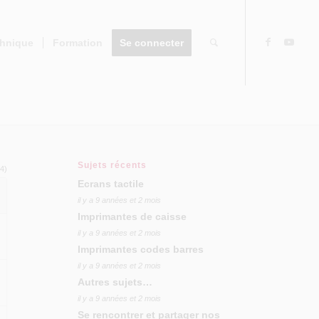
chnique
Formation
Se connecter
Sujets récents
 4)
Ecrans tactile
il y a 9 années et 2 mois
Imprimantes de caisse
il y a 9 années et 2 mois
Imprimantes codes barres
il y a 9 années et 2 mois
Autres sujets…
il y a 9 années et 2 mois
Se rencontrer et partager nos